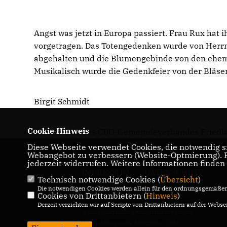
Angst was jetzt in Europa passiert. Frau Rux hat
vorgetragen. Das Totengedenken wurde von Herr
abgehalten und die Blumengebinde von den ehema
Musikalisch wurde die Gedenkfeier von der Bläse
Birgit Schmidt
Cookie Hinweis
Vorsitzende des CDU-Gemeindeverbandes Friedl
Diese Webseite verwendet Cookies, die notwendig si
Webangebot zu verbessern (Website-Optmierung). Fü
jederzeit widerrufen. Weitere Informationen finden
IMPRESSUM
DATENSCHUTZ
Technisch notwendige Cookies (
Übersicht
)
KONTAKT
Die notwendigen Cookies werden allein für den ordnungsgemäßen 
Cookies von Drittanbietern (
Hinweis
)
Derzeit verzichten wir auf Scripte von Drittanbietern auf der Websei
@2026 Christlich Demokratische Union
Mecklenburgische Seenplatte (CDU)