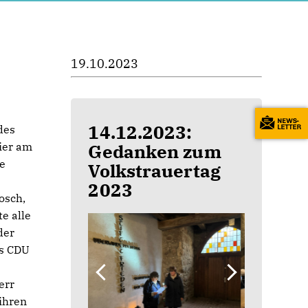
19.10.2023
14.12.2023:
des
ier am
Gedanken zum
ie
Volkstrauertag
2023
osch,
e alle
der
es CDU
err
ihren