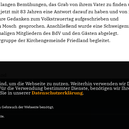
langen Bemühungen, das Grab von ihrem Vater zu finden
jetzt mit 83 Jahren eine Antwort darauf zu haben und von 
 ihre Gedanken zum Volkstrauertag aufgeschrieben und
n Mosch gesprochen. Anschließend wurde eine Schweigem
ligen Mitgliedern des BdV und den Gästen abgelegt.
rgruppe der Kirchengemeinde Friedland begleitet.
and
nd, um die Webseite zu nutzen. Weiterhin verwenden wir Di
r die Verwendung bestimmter Dienste, benötigen wir Ihre 
 Sie in unserer
Datenschutzerklärung
.
Gebrauch der Webseite benötigt.
te.