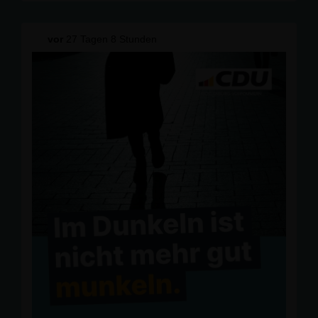
Arbeit danken wir Stephan Drews und wünschen ihm
persönlich und gesundheitlich alles Gute."
vor
27 Tagen 8 Stunden
Wer sein Mandat auf dem Ticket der CDU errungen hat,
sollte nach dem Austritt aus Partei und Fraktion
folgerichtig auch konsequent eine Mandatsniederlegung
vollziehen.
Die vollständige Pressemitteilung:
https://www.cdu-
mse.de/news/lokal/313/PRESSEMITTEILUNG-Stephan-
Drews-verlaesst-CDUplus-Kreistagsfraktion.html
#CDUplus
#
KreistagMSE
#
MecklenburgischeSeenplatte