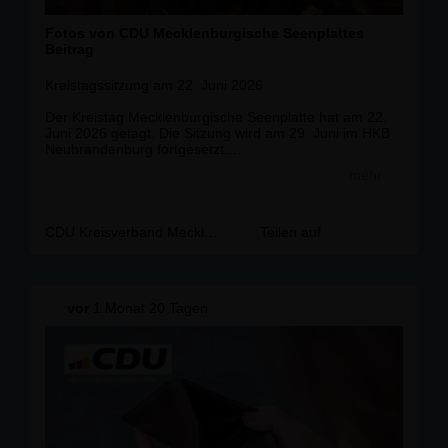
Fotos von CDU Mecklenburgische Seenplattes
Beitrag
Kreistagssitzung am 22. Juni 2026
Der Kreistag Mecklenburgische Seenplatte hat am 22.
Juni 2026 getagt. Die Sitzung wird am 29. Juni im HKB
Neubrandenburg fortgesetzt.
mehr
Zu Beginn gratuliert die CDUplus-Fraktion Frau Doreen
Pech und Herrn René Bensch zur Wahl als
stellvertretende Kreiswehrführer.
CDU Kreisverband Mecklenburgische Seenplatte
Teilen auf
Im Rahmen der Schulentwicklungsplanung bis
2035/2036 konnte sich die CDUplus-Fraktion mit einem
Änderungsantrag durchsetzen. Dieser sieht die Prüfung
der Weiterentwicklung der beruflichen Bildung u. a. am
vor
1 Monat 20 Tagen
RBB Neustrelitz sowie einer Landesfachklasse für
Tierpfleger/-innen in Mecklenburg-Vorpommern
(vorrangig Güstrow) vor.
Zudem setzt sich der Kreistag für den Erhalt des
Beschulungsangebots an der Jugendanstalt Neustrelitz
durch Sicherung des pädagogischen Personals ein.
👉 Den ganzen Artikel lesen Sie unter:
https://www.cdu-