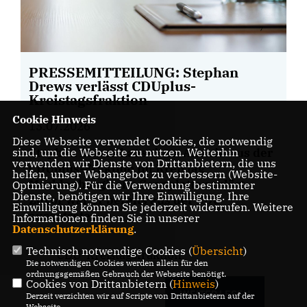
PRESSEMITTEILUNG: Stephan
Drews verlässt CDUplus-
Kreistagsfraktion
Cookie Hinweis
13.07.2026
Diese Webseite verwendet Cookies, die notwendig
sind, um die Webseite zu nutzen. Weiterhin
Stephan Drews hat seinen Austritt aus der
verwenden wir Dienste von Drittanbietern, die uns
CDUplus-Fraktion im Kreistag
helfen, unser Webangebot zu verbessern (Website-
Mecklenburgische Seenplatte erklärt.
Optmierung). Für die Verwendung bestimmter
Dienste, benötigen wir Ihre Einwilligung. Ihre
Zuvor war er bereits aus der CDU
Einwilligung können Sie jederzeit widerrufen. Weitere
ausgetreten.
Informationen finden Sie in unserer
Datenschutzerklärung
.
Technisch notwendige Cookies (
Übersicht
)
CDU-Kreistagsfraktion
Die notwendigen Cookies werden allein für den
ordnungsgemäßen Gebrauch der Webseite benötigt.
Cookies von Drittanbietern (
Hinweis
)
WEITER LESEN
Derzeit verzichten wir auf Scripte von Drittanbietern auf der
Webseite.