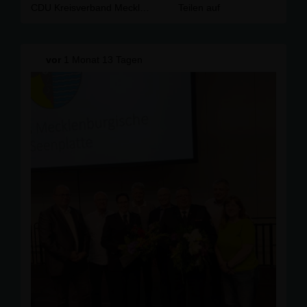
CDU Kreisverband Mecklenburgische Seenplatte
Teilen auf
Der Kreistag braucht eine Sitzungsleitung auf breiter
demokratischer Vertrauensgrundlage. Die CDUplus-
Kreistagsfraktion erwartet daher die ordnungsgemäße
Behandlung des Abwahlantrags im Kreistag.
vor
1 Monat 13 Tagen
👉 Die vollständige Pressemitteilung finden Sie auf
unserer Website:
https://www.cdu-
mse.de/news/lokal/312/PRESSEMITTEILUNG-CDUplus-
Kreistagsfraktion-Vertrauen-in-Thomas-Diener-als-
Kreistagspraesident-ist-schwer-beschaedigt.html
#CDU
#
CDUMSE
#
Kreistag
#
Demokratie
#
transparenz