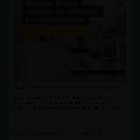
Ausklang bei Gegrilltem und kühlen Getränken.
Wir freuen uns auf Sie!
👉 Anmeldung unter:
https://cdu-mse.de/index.php?p=108#
#CDUMSE
#
Wahlkampfauftakt
#
MecklenburgischeSeenplatte
#
CDUMV
Stephan Drews verlässt die CDUplus-Kreistagsfraktion
Nach erheblichen Vertrauensbrüchen war eine
verlässliche Zusammenarbeit nicht mehr möglich. In
einer heutigen Sonderfraktionssitzung sollte über einen
möglichen Ausschluss beraten und Stephan Drews
mehr
angehört werden. Noch vor der Sitzung erklärte er
seinen Austritt.
Fraktionsvorsitzender Frank Benischke:
CDU Kreisverband Mecklenburgische Seenplatte
Teilen auf
"Wir bedauern diese Entwicklung. Für seine bisherige