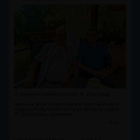
#
WirtschaftUndPolitik
🎉 Herzlichen Glückwunsch zum 70. Geburtstag!
Heute war unser Kreisvorsitzender Marc Reinhardt in
Jürgenstorf, um Norbert Köhler persönlich zu seinem
70. Geburtstag zu gratulieren.
mehr
Norbert Köhler hat sich über viele Jahrzehnte für seine
Heimatgemeinde eingesetzt: zehn Jahre als
Bürgermeister und insgesamt 34 Jahre als
Gemeindevertreter. Dieses langjährige
CDU Kreisverband Mecklenburgische Seenplatte
Teilen auf