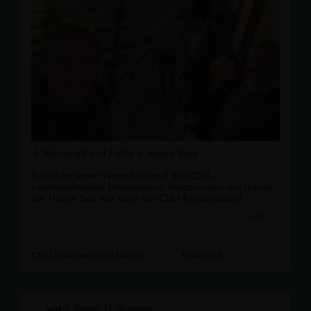
⚓ Wirtschaft und Politik in einem Boot
Beim Maritimen Wirtschaftstreff der CDU-
Landtagsfraktion Mecklenburg-Vorpommern am Rande
der Hanse Sail war auch der CDU-Kreisverband
Mecklenburgische Seenplatte gut vertreten.
mehr
An Bord des traditionsreichen Dreimast-Schoners
"Minerva" boten sich bei frischer Seeluft und weitem
Horizont viele Gelegenheiten für gute Gespräche und
CDU Kreisverband Mecklenburgische Seenplatte
Teilen auf
einen persönlichen Austausch zwischen Wirtschaft und
Politik.
#CDU #
CDUMSE
#
MecklenburgVorpommern
vor
2 Tagen 11 Stunden
#
HanseSail
#
Rostock
#
MaritimeWirtschaft