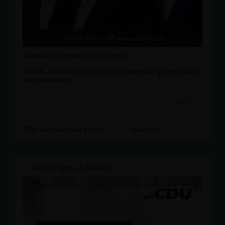
Wahlkampfauftakt der CDU MSE!
Am 29. Juli 2026 ab 18:00 Uhr starten wir gemeinsam in
den Wahlkampf.
📍 CDU-Kreisgeschäftsstelle
mehr
Friedrich-Engels-Ring 12
17033 Neubrandenburg
Mit dabei sind unser Spitzenkandidat der CDU
CDU Kreisverband Mecklenburgische Seenplatte
Teilen auf
Mecklenburg-Vorpommern Daniel Peters sowie unsere
Landtagskandidatinnen und Landtagskandidaten:
• Marc Reinhardt – Wahlkreis 14
vor
25 Tagen 3 Stunden
• Matthias Kagel – Wahlkreis 20
• Marko Vonhoff – Wahlkreis 21
• Tilo Lorenz – Wahlkreis 22
• Yvette Schöler – Wahlkreis 2
• Martin Roloff – Wahlkreis 3
Freuen Sie sich auf interessante Gespräche,
persönliche Begegnungen und einen geselligen