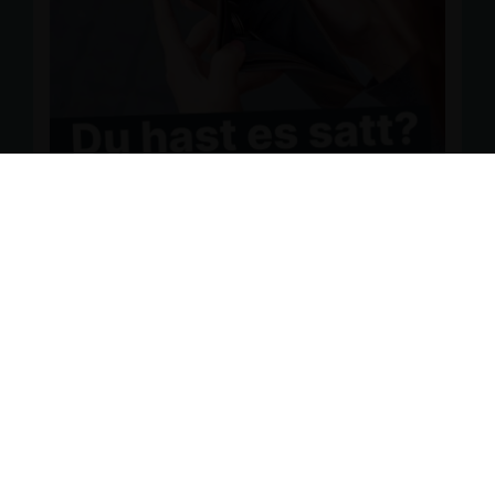
mse.de/news/lokal/311/Kreistag-am-22062026.html
#MecklenburgischeSeenplatte
#
CDUplus
#
Kreistag
#
Bildung
#
CDUMSE
Fotos von CDU Mecklenburgische Seenplattes
Beitrag
CDU Kreisverband Mecklenburgische Seenplatte
Teilen auf