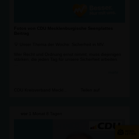
Fotos von CDU Mecklenburgische Seenplattes
Beitrag
💡 Unser Thema der Woche: Sicherheit in MV.
Wer Recht und Ordnung ernst nimmt, muss diejenigen
stärken, die jeden Tag für unsere Sicherheit arbeiten.
Deshalb setzen wir uns ein für:
mehr
✅ 100 zusätzliche Stellen bei Polizei,
Staatsanwaltschaften und Gerichten
✅ ein härteres Vorgehen gegen Cyberkriminalität
✅ eine konsequentere Ahndung von Kinderpornografie
CDU Kreisverband Mecklenburgische Seenplatte
Teilen auf
✅ mehr Videoüberwachung dort, wo sie notwendig ist
Für mehr Sicherheit auf unseren Straßen, Plätzen und
im digitalen Raum.
vor
1 Monat 8 Tagen
MV? Aber sicher!
#CDU #
CDUMV
#
CDUMSE
#
Sicherheit
#
MecklenburgVorpommern
#
LTW2026MV