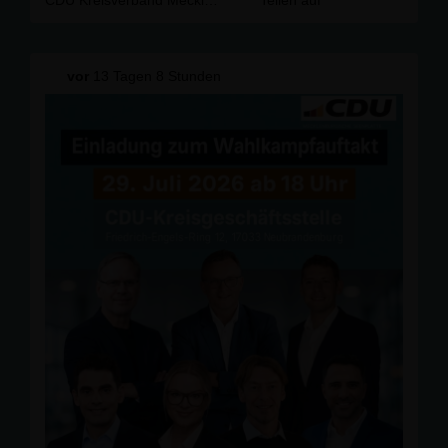
kommunalpolitische Engagement verdient große
Anerkennung und unseren herzlichen Dank.
Wir wünschen ihm für das neue Lebensjahr vor allem
vor
13 Tagen 8 Stunden
Gesundheit, Glück und weiterhin alles Gute!
#CDU #
CDUMSE