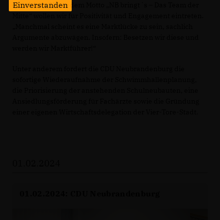
Einverstanden
entwickelt. Unter dem Motto „NB bringt´s – Das Team der
Mitte“ wollen wir für Positivität und Engagement eintreten.
Manchmal scheint es eine Marktlücke zu sein, sachlich
Argumente abzuwägen. Insofern: Besetzen wir diese und
werden wir Marktführer!“
Unter anderem fordert die CDU Neubrandenburg die
sofortige Wiederaufnahme der Schwimmhallenplanung,
die Priorisierung der anstehenden Schulneubauten, eine
Ansiedlungsförderung für Fachärzte sowie die Gründung
einer eigenen Wirtschaftsdelegation der Vier-Tore-Stadt.
01.02.2024
01.02.2024: CDU Neubrandenburg