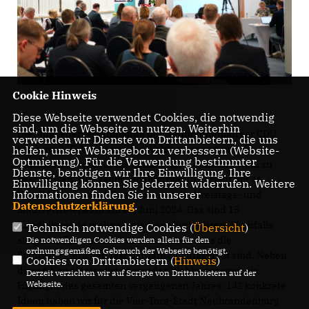
Cookie Hinweis
Diese Webseite verwendet Cookies, die notwendig
sind, um die Webseite zu nutzen. Weiterhin
Die Mitgliederversammlung der Neubrandenburger CDU
verwenden wir Dienste von Drittanbietern, die uns
tagte am 1. Februar, um das Wahlprogramm und die
helfen, unser Webangebot zu verbessern (Website-
Optmierung). Für die Verwendung bestimmter
Kandidatenlisten für die kommende Kommunalwahl zu
Dienste, benötigen wir Ihre Einwilligung. Ihre
beschließen. Die Neubrandenburger CDU zieht mit 46
Einwilligung können Sie jederzeit widerrufen. Weitere
Informationen finden Sie in unserer
Kandidatinnen und Kandidaten in die Kreistags- und
Datenschutzerklärung
.
Stadtvertreterwahl am 09. Juni 2024. Das sind 15
Kandidierende mehr als noch vor fünf Jahren. Ebenfalls
Technisch notwendige Cookies (
Übersicht
)
steigt der Frauenanteil deutlich an, so dass die
Die notwendigen Cookies werden allein für den
ordnungsgemäßen Gebrauch der Webseite benötigt.
Stadtvertreterlisten fast paritätisch aufgestellt sind. Neben
Cookies von Drittanbietern (
Hinweis
)
diesen Kandidatenlisten war das Wahlprogramm ein
Derzeit verzichten wir auf Scripte von Drittanbietern auf der
Webseite.
Highlight des gesamten vergangenen Jahres: 142 konkrete
Ideen haben wir für die Vier-Tore-Stadt Neubrandenburg