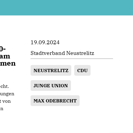
19.09.2024
0-
Stadtverband Neustrelitz
 am
ommen
NEUSTRELITZ
CDU
JUNGE UNION
cht.
 Jungen
MAX ODEBRECHT
t von
en