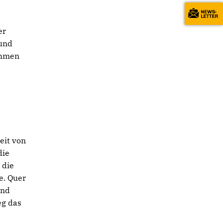
er
 und
ehmen
eit von
die
 die
e. Quer
und
eg das