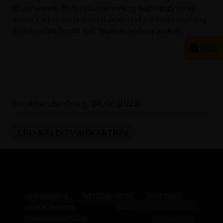
zu verbessern. In der Stadtvertretung Neubrandenburg
wurde ein ähnlich lautender Beschluss zur Busverbindung
zwischen Greifswald und Neubrandenburg gefasst.
Neubrandenburg, 24.06.2025
CDU-KREISTAGSFRAKTION
IMPRESSUM
DATENSCHUTZ
KONTAKT
@2026 Christlich
Realisation: Sharkness Media
Demokratische Union
GmbH & Co. KG