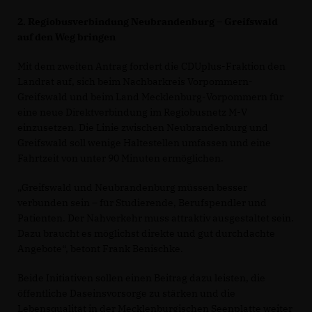
2. Regiobusverbindung Neubrandenburg – Greifswald
auf den Weg bringen
Mit dem zweiten Antrag fordert die CDUplus-Fraktion den
Landrat auf, sich beim Nachbarkreis Vorpommern-
Greifswald und beim Land Mecklenburg-Vorpommern für
eine neue Direktverbindung im Regiobusnetz M-V
einzusetzen. Die Linie zwischen Neubrandenburg und
Greifswald soll wenige Haltestellen umfassen und eine
Fahrtzeit von unter 90 Minuten ermöglichen.
Greifswald und Neubrandenburg müssen besser
verbunden sein – für Studierende, Berufspendler und
Patienten. Der Nahverkehr muss attraktiv ausgestaltet sein.
Dazu braucht es möglichst direkte und gut durchdachte
Angebote“, betont Frank Benischke.
Beide Initiativen sollen einen Beitrag dazu leisten, die
öffentliche Daseinsvorsorge zu stärken und die
Lebensqualität in der Mecklenburgischen Seenplatte weiter