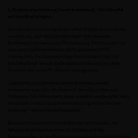
2. Regiobusverbindung Neubrandenburg – Greifswald
auf den Weg bringen
Mit dem zweiten Antrag fordert die CDUplus-Fraktion den
Landrat auf, sich beim Nachbarkreis Vorpommern-
Greifswald und beim Land Mecklenburg-Vorpommern für
eine neue Direktverbindung im Regiobusnetz M-V
einzusetzen. Die Linie zwischen Neubrandenburg und
Greifswald soll wenige Haltestellen umfassen und eine
Fahrtzeit von unter 90 Minuten ermöglichen.
Greifswald und Neubrandenburg müssen besser
verbunden sein – für Studierende, Berufspendler und
Patienten. Der Nahverkehr muss attraktiv ausgestaltet sein.
Dazu braucht es möglichst direkte und gut durchdachte
Angebote“, betont Frank Benischke.
Beide Initiativen sollen einen Beitrag dazu leisten, die
öffentliche Daseinsvorsorge zu stärken und die
Lebensqualität in der Mecklenburgischen Seenplatte weiter