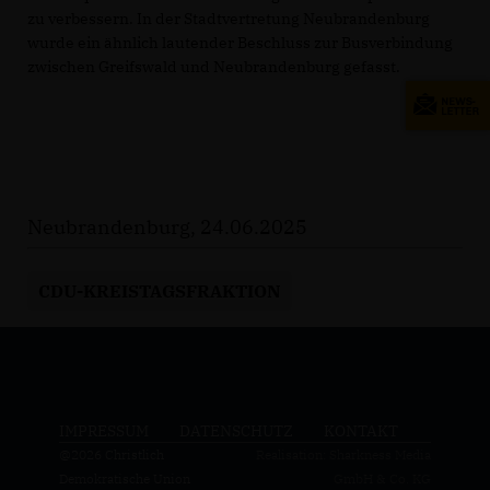
zu verbessern. In der Stadtvertretung Neubrandenburg
wurde ein ähnlich lautender Beschluss zur Busverbindung
zwischen Greifswald und Neubrandenburg gefasst.
Neubrandenburg, 24.06.2025
CDU-KREISTAGSFRAKTION
IMPRESSUM
DATENSCHUTZ
KONTAKT
@2026 Christlich
Realisation: Sharkness Media
Demokratische Union
GmbH & Co. KG