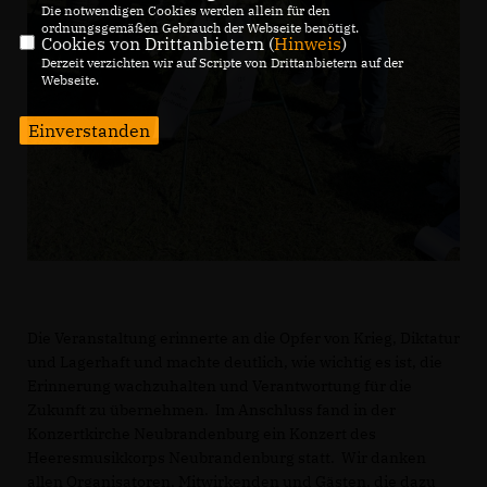
Die notwendigen Cookies werden allein für den
ordnungsgemäßen Gebrauch der Webseite benötigt.
Cookies von Drittanbietern (
Hinweis
)
Derzeit verzichten wir auf Scripte von Drittanbietern auf der
Webseite.
Einverstanden
Die Veranstaltung erinnerte an die Opfer von Krieg, Diktatur
und Lagerhaft und machte deutlich, wie wichtig es ist, die
Erinnerung wachzuhalten und Verantwortung für die
Zukunft zu übernehmen. Im Anschluss fand in der
Konzertkirche Neubrandenburg ein Konzert des
Heeresmusikkorps Neubrandenburg statt. Wir danken
allen Organisatoren, Mitwirkenden und Gästen, die dazu