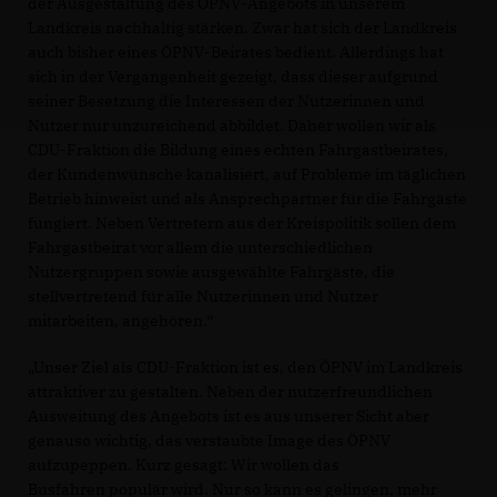
der Ausgestaltung des ÖPNV-Angebots in unserem
Landkreis nachhaltig stärken. Zwar hat sich der Landkreis
auch bisher eines ÖPNV-Beirates bedient. Allerdings hat
sich in der Vergangenheit gezeigt, dass dieser aufgrund
seiner Besetzung die Interessen der Nutzerinnen und
Nutzer nur unzureichend abbildet. Daher wollen wir als
CDU-Fraktion die Bildung eines echten Fahrgastbeirates,
der Kundenwünsche kanalisiert, auf Probleme im täglichen
Betrieb hinweist und als Ansprechpartner für die Fahrgäste
fungiert. Neben Vertretern aus der Kreispolitik sollen dem
Fahrgastbeirat vor allem die unterschiedlichen
Nutzergruppen sowie ausgewählte Fahrgäste, die
stellvertretend für alle Nutzerinnen und Nutzer
mitarbeiten, angehören.“
Unser Ziel als CDU-Fraktion ist es, den ÖPNV im Landkreis
attraktiver zu gestalten. Neben der nutzerfreundlichen
Ausweitung des Angebots ist es aus unserer Sicht aber
genauso wichtig, das verstaubte Image des ÖPNV
aufzupeppen. Kurz gesagt: Wir wollen das
Busfahren populär wird. Nur so kann es gelingen, mehr