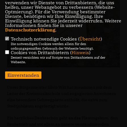
verwenden wir Dienste von Drittanbietern, die uns
helfen, unser Webangebot zu verbessern (Website-
Optmierung). Für die Verwendung bestimmter
Dienste, benötigen wir Ihre Einwilligung. Ihre
Einwilligung können Sie jederzeit widerrufen. Weitere
Informationen finden Sie in unserer
Datenschutzerklärung
.
Technisch notwendige Cookies (
Übersicht
)
Die notwendigen Cookies werden allein für den
ordnungsgemäßen Gebrauch der Webseite benötigt.
Cookies von Drittanbietern (
Hinweis
)
Derzeit verzichten wir auf Scripte von Drittanbietern auf der
Webseite.
Einverstanden
Unser Bürgermeister Silvio Witt hat zusammen mit dem
Leiter der Kreismusikschule und engagierten Anwohnern
eine besondere Gehwegplatte enthüllt, die extra zum
Stadtjubiläum angefertigt wurde.
Ein herzliches Dankeschön geht an das Planungsbüro, den
Baubetrieb und vor allem an unsere verständnisvollen