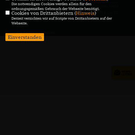
Die notwendigen Cookies werden allein für den
@2026 Christlich
Realisation: Sharkness Media
ordnungsgemäßen Gebrauch der Webseite benötigt.
Cookies von Drittanbietern (
Hinweis
)
Demokratische Union
GmbH & Co. KG
Derzeit verzichten wir auf Scripte von Drittanbietern auf der
Mecklenburgische Seenplatte
Webseite.
(CDU)
Alle Rechte vorbehalten.
Einverstanden