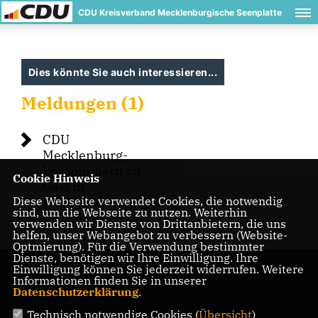
CDU Kreisverband Mecklenburgische Seenplatte
Dies könnte Sie auch interessieren...
Meldungen (1)
CDU
Mecklenburg-
Vorpommern zu
Cookie Hinweis
Gast in
Diese Webseite verwendet Cookies, die notwendig
Neubrandenburg
sind, um die Webseite zu nutzen. Weiterhin
verwenden wir Dienste von Drittanbietern, die uns
helfen, unser Webangebot zu verbessern (Website-
Optmierung). Für die Verwendung bestimmter
Dienste, benötigen wir Ihre Einwilligung. Ihre
Einwilligung können Sie jederzeit widerrufen. Weitere
Informationen finden Sie in unserer
Datenschutzerklärung
.
Technisch notwendige Cookies (
Übersicht
)
IMPRESSUM
DATENSCHUTZ
KONTAKT