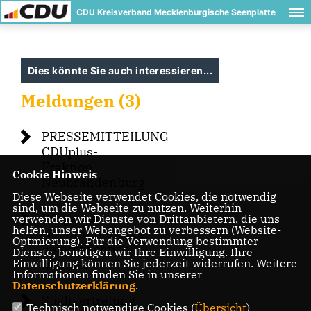
CDU Kreisverband Mecklenburgische Seenplatte
Dies könnte Sie auch interessieren...
Meldungen (3)
PRESSEMITTEILUNG
CDUplus-
Fraktion
Cookie Hinweis
Neubrandenburg
Diese Webseite verwendet Cookies, die notwendig
sind, um die Webseite zu nutzen. Weiterhin
Bürgerrat
verwenden wir Dienste von Drittanbietern, die uns
helfen, unser Webangebot zu verbessern (Website-
Neubrandenburg
Optmierung). Für die Verwendung bestimmter
liefert wichtige
Dienste, benötigen wir Ihre Einwilligung. Ihre
Einwilligung können Sie jederzeit widerrufen. Weitere
Impulse
Informationen finden Sie in unserer
Datenschutzerklärung
.
Stadtvertretung
Technisch notwendige Cookies (
Übersicht
)