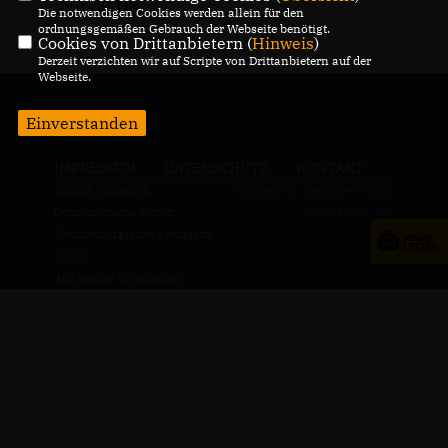
NB 05.06.
Die notwendigen Cookies werden allein für den
ordnungsgemäßen Gebrauch der Webseite benötigt.
Cookies von Drittanbietern (
Hinweis
)
Derzeit verzichten wir auf Scripte von Drittanbietern auf der
Webseite.
Einverstanden
IMPRESSUM
DATENSCHUTZ
KONTAKT
@2026 Christlich
Realisation: Sharkness Media
Demokratische Union
GmbH & Co. KG
Mecklenburgische Seenplatte
(CDU)
Alle Rechte vorbehalten.