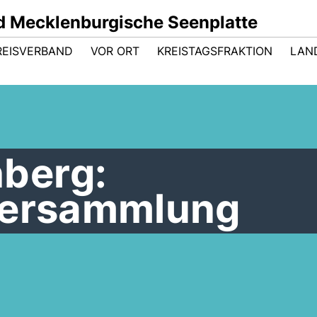
 Mecklenburgische Seenplatte
REISVERBAND
VOR ORT
KREISTAGSFRAKTION
LAN
berg:
versammlung