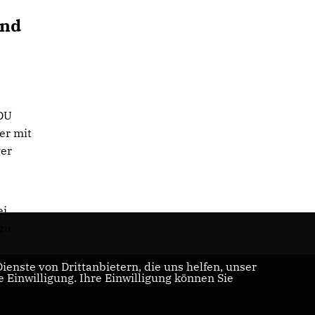
und
CDU
er mit
ger
i,
 zu
enste von Drittanbietern, die uns helfen, unser
Einwilligung. Ihre Einwilligung können Sie