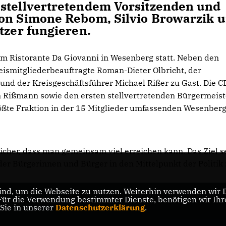
 stellvertretendem Vorsitzenden und
von Simone Rebom, Silvio Browarzik 
tzer fungieren.
m Ristorante Da Giovanni in Wesenberg statt. Neben den
ismitgliederbeauftragte Roman-Dieter Olbricht, der
und der Kreisgeschäftsführer Michael Rißer zu Gast. Die 
en Rißmann sowie den ersten stellvertretenden Bürgermeist
rößte Fraktion in der 15 Mitglieder umfassenden Wesenber
sicher, dass man gemeinsam viel erreichen kann. Das Ziel se
er Bürgerinnen und Bürger in den Mittelpunkt der Politik
nd, um die Webseite zu nutzen. Weiterhin verwenden wir Di
r die Verwendung bestimmter Dienste, benötigen wir Ihre 
 Sie in unserer
Datenschutzerklärung
.