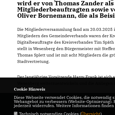
wird er von Thomas Zander als
Mitgliederbeauftragten sowie 
Oliver Bornemann, die als Beisi
Die Mitgliederversammlung fand am 20.03.2025 i
Mitgliedern des Gemeindeverbands waren der Kre
Digitalbeauftragte des Kreisverbandes Tim Späth 
stellt in Wesenberg den Bürgermeister mit Steff
Thomas Splett und ist mit acht Mitgliedern die g
Stadtvertretung.
Der langjährige Vorsitzende Harry Frank ist sich 
Wesenberg weiterzuentwickeln und die Anliegen d
Cookie Hinweis
stellen.
Diese Webseite verwendet Cookies, die notwendig si
Webangebot zu verbessern (Website-Optmierung). Fü
jederzeit widerrufen. Weitere Informationen finden
IMPRESSUM
DATENSCHUTZ
Technisch notwendige Cookies (
Übersicht
)