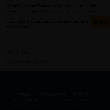
Werner Neumann
bleibt uns in Erinnerung – als Vorbild, als
Freund und als jemand, der bleibende Spuren hinterlässt.
Unser tiefes Mitgefühl gilt seiner Familie und allen, die ihm
nahestanden.
20.10.2025
CDU Kreisverband
IMPRESSUM
DATENSCHUTZ
KONTAKT
@2026 Christlich
Realisation: Sharkness Media
Demokratische Union
GmbH & Co. KG