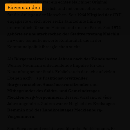
Werner Neumann war ein echtes Malchiner Original –
Einverstanden
bodenständig, verlässlich und mit einem offenen Herzen
für die Anliegen der Menschen. Seit
1964 Mitglied der CDU
,
engagierte er sich über sechs Jahrzehnte hinweg
unermüdlich für seine Heimat und unsere Partei. Seit
1974
gehörte er ununterbrochen der Stadtvertretung Malchin
an – eine bemerkenswerte Kontinuität, die in der
Kommunalpolitik ihresgleichen sucht.
Als
Bürgermeister in den Jahren nach der Wende
setzte
Werner Neumann entscheidende Impulse für den
Neuanfang seiner Stadt. Er blieb auch danach auf vielen
Ebenen aktiv – als
Fraktionsvorsitzender,
Bürgervorsteher, Ausschussvorsitzender
und
Mitbegründer des Städte- und Gemeindetages
Mecklenburg-Vorpommern
, dessen Vorstand er viele
Jahre angehörte. Zudem war er Mitglied des
Kreistages
Demmin
und des
Landkreistages Mecklenburg-
Vorpommern
.
Sein Engagement reichte weit über die Politik hinaus: Er