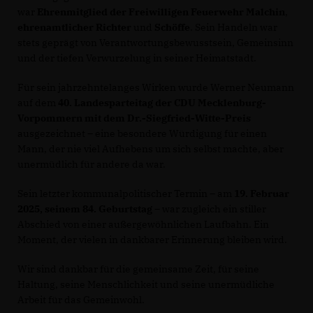
war
Ehrenmitglied der Freiwilligen Feuerwehr Malchin
,
ehrenamtlicher Richter
und
Schöffe
. Sein Handeln war
stets geprägt von Verantwortungsbewusstsein, Gemeinsinn
und der tiefen Verwurzelung in seiner Heimatstadt.
Für sein jahrzehntelanges Wirken wurde Werner Neumann
auf dem
40. Landesparteitag der CDU Mecklenburg-
Vorpommern mit dem Dr.-Siegfried-Witte-Preis
ausgezeichnet – eine besondere Würdigung für einen
Mann, der nie viel Aufhebens um sich selbst machte, aber
unermüdlich für andere da war.
Sein letzter kommunalpolitischer Termin – am
19. Februar
2025, seinem 84. Geburtstag
– war zugleich ein stiller
Abschied von einer außergewöhnlichen Laufbahn. Ein
Moment, der vielen in dankbarer Erinnerung bleiben wird.
Wir sind dankbar für die gemeinsame Zeit, für seine
Haltung, seine Menschlichkeit und seine unermüdliche
Arbeit für das Gemeinwohl.