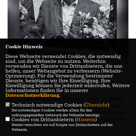
Cookie Hinweis
Diese Webseite verwendet Cookies, die notwendig
sind, um die Webseite zu nutzen. Weiterhin
verwenden wir Dienste von Drittanbietern, die uns
helfen, unser Webangebot zu verbessern (Website-
Optmierung). Für die Verwendung bestimmter
Dienste, benötigen wir Ihre Einwilligung. Ihre
Einwilligung können Sie jederzeit widerrufen. Weitere
Informationen finden Sie in unserer
Datenschutzerklärung
.
Die CDU Mecklenburgische Seenplatte trauert um
Werner
Technisch notwendige Cookies (
Übersicht
)
Neumann
. Mit seinem Tod verlieren wir nicht nur einen
Die notwendigen Cookies werden allein für den
langjährigen Weggefährten, sondern einen Menschen, der
ordnungsgemäßen Gebrauch der Webseite benötigt.
über Jahrzehnte hinweg das kommunale Leben in Malchin
Cookies von Drittanbietern (
Hinweis
)
Derzeit verzichten wir auf Scripte von Drittanbietern auf der
entscheidend geprägt hat.
Webseite.