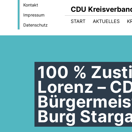
Kontakt
CDU Kreisverband
Impressum
START
AKTUELLES
K
Datenschutz
100 % Zust
Lorenz – C
Bürgermeis
Burg Starg