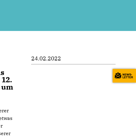
24.02.2022
ls
 12.
t um
erer
 etwas
er
serer