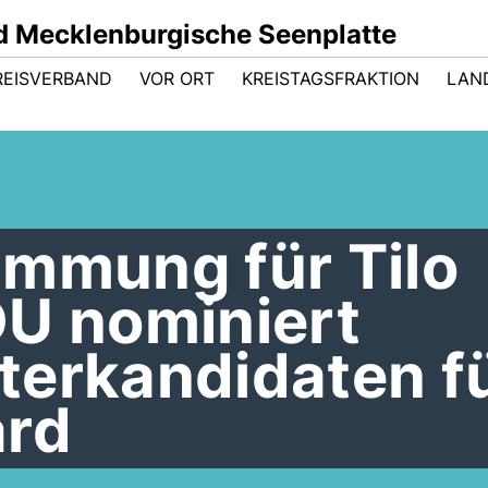
 Mecklenburgische Seenplatte
REISVERBAND
VOR ORT
KREISTAGSFRAKTION
LAN
immung für Tilo
DU nominiert
terkandidaten f
ard