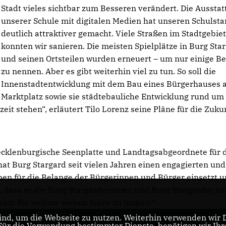
Stadt vieles sichtbar zum Besseren verändert. Die Aussta
unserer Schule mit digitalen Medien hat unseren Schulsta
deutlich attraktiver gemacht. Viele Straßen im Stadtgebie
konnten wir sanieren. Die meisten Spielplätze in Burg Sta
und seinen Ortsteilen wurden erneuert – um nur einige Be
zu nennen. Aber es gibt weiterhin viel zu tun. So soll die
Innenstadtentwicklung mit dem Bau eines Bürgerhauses
Marktplatz sowie sie städtebauliche Entwicklung rund um
t stehen“, erläutert Tilo Lorenz seine Pläne für die Zuku
ecklenburgische Seenplatte und Landtagsabgeordnete für 
hat Burg Stargard seit vielen Jahren einen engagierten un
enen für die Belange der Bürgerinnen und Bürger einsetzt u
h, dass er die Burg Stargarderinnen und Burg Stargarder am
adt für weitere sieben Jahre zu lenken.“
nd, um die Webseite zu nutzen. Weiterhin verwenden wir Di
r die Verwendung bestimmter Dienste, benötigen wir Ihre 